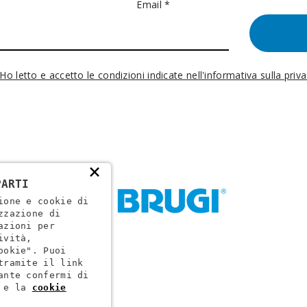
Email *
Ho letto e accetto le condizioni indicate nell'informativa sulla priv
×
PARTI
ione e cookie di
zzazione di
azioni per
ività,
ookie". Puoi
tramite il link
ante confermi di
ogr. VR 002505
e la
cookie