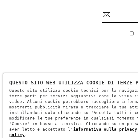
QUESTO SITO WEB UTILIZZA COOKIE DI TERZE 
Questo sito utilizza cookie tecnici per la navigaz
terze parti per servizi aggiuntivi come la visuali
video. Alcuni cookie potrebbero raccogliere inform
Ragione Sociale: Brugi S.p.A. Creazioni Sportive
mostrarti pubblicità mirata e tracciare la tua att
Partita IVA IT0088069 023 5
installandosi solo cliccando su "Accetta tutti i c
modificare le tue preferenze in qualsiasi momento 
Codice Fiscale E Iscrizione Reg. Impr. Verona 0051416 024 1
"Cookie" in basso a sinistra. Cliccando su un puls
REA 166179 Verona -Cap. Soc. € 10.000.000 I.v. - Posiz. Meccan
aver letto e accettato l'
informativa sulla privacy
policy
.