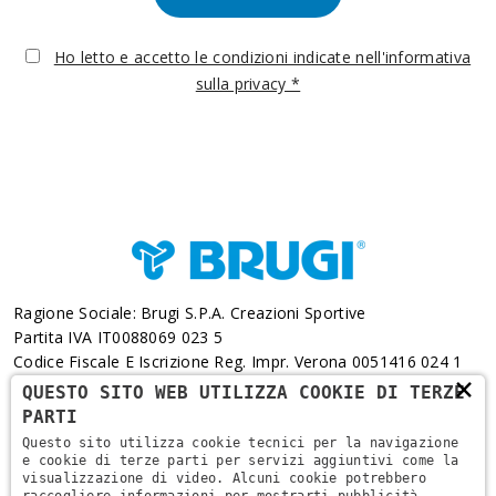
Ho letto e accetto le condizioni indicate nell'informativa
sulla privacy *
Ragione Sociale: Brugi S.p.A. Creazioni Sportive
Partita IVA IT0088069 023 5
Codice Fiscale E Iscrizione Reg. Impr. Verona 0051416 024 1
×
REA 166179 Verona -Cap. Soc. € 10.000.000 I.v. - Posiz.
QUESTO SITO WEB UTILIZZA COOKIE DI TERZE
Meccanogr. VR 002505
PARTI
Questo sito utilizza cookie tecnici per la navigazione
Via L. Pasteur, 6 - 37135 - Verona
e cookie di terze parti per servizi aggiuntivi come la
visualizzazione di video. Alcuni cookie potrebbero
+39 045 829 9111