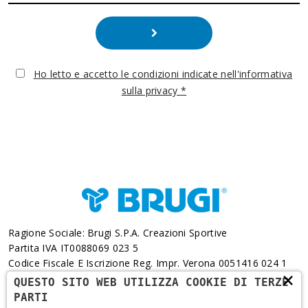
Ho letto e accetto le condizioni indicate nell'informativa
sulla privacy *
Ragione Sociale: Brugi S.p.A. Creazioni Sportive
Partita IVA IT0088069 023 5
Codice Fiscale E Iscrizione Reg. Impr. Verona 0051416 024 1
×
REA 166179 Verona -Cap. Soc. € 10.000.000 I.v. - Posiz.
QUESTO SITO WEB UTILIZZA COOKIE DI TERZE
Meccanogr. VR 002505
PARTI