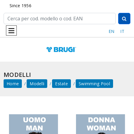
Since 1956
EN
IT
MODELLI
Home
Modelli
Estate
Swimming Pool