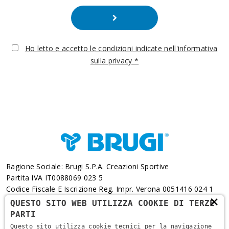
Ho letto e accetto le condizioni indicate nell'informativa
sulla privacy *
Ragione Sociale: Brugi S.p.A. Creazioni Sportive
Partita IVA IT0088069 023 5
Codice Fiscale E Iscrizione Reg. Impr. Verona 0051416 024 1
×
REA 166179 Verona -Cap. Soc. € 10.000.000 I.v. - Posiz.
QUESTO SITO WEB UTILIZZA COOKIE DI TERZE
Meccanogr. VR 002505
PARTI
Questo sito utilizza cookie tecnici per la navigazione