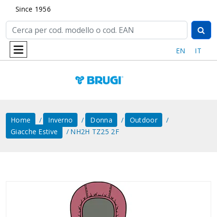
Since 1956
EN
IT
Home
Inverno
Donna
Outdoor
Giacche Estive
NH2H TZ25 2F