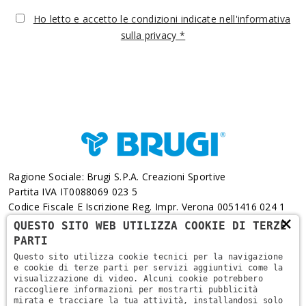
Ho letto e accetto le condizioni indicate nell'informativa
sulla privacy *
Ragione Sociale: Brugi S.p.A. Creazioni Sportive
Partita IVA IT0088069 023 5
Codice Fiscale E Iscrizione Reg. Impr. Verona 0051416 024 1
×
REA 166179 Verona -Cap. Soc. € 10.000.000 I.v. - Posiz.
QUESTO SITO WEB UTILIZZA COOKIE DI TERZE
Meccanogr. VR 002505
PARTI
Questo sito utilizza cookie tecnici per la navigazione
Via L. Pasteur, 6 - 37135 - Verona
e cookie di terze parti per servizi aggiuntivi come la
visualizzazione di video. Alcuni cookie potrebbero
+39 045 829 9111
raccogliere informazioni per mostrarti pubblicità
mirata e tracciare la tua attività, installandosi solo