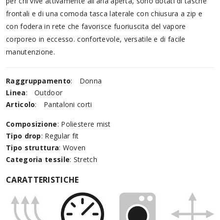
per chi vive attivamente all'aria aperta, sono dotati di tasche
frontali e di una comoda tasca laterale con chiusura a zip e
con fodera in rete che favorisce fuoriuscita del vapore
corporeo in eccesso. confortevole, versatile e di facile
manutenzione.
Raggruppamento
:
Donna
Linea
:
Outdoor
Articolo
:
Pantaloni corti
Composizione
: Poliestere mist
Tipo drop
: Regular fit
Tipo struttura
: Woven
Categoria tessile
: Stretch
CARATTERISTICHE