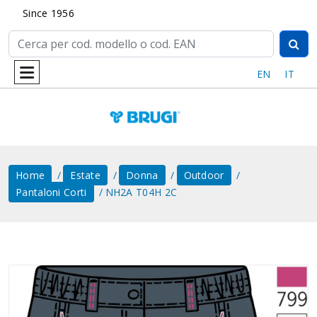
Since 1956
EN
IT
Home
Estate
Donna
Outdoor
Pantaloni Corti
NH2A T04H 2C