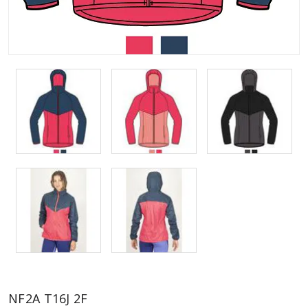
NF2A T16J 2F