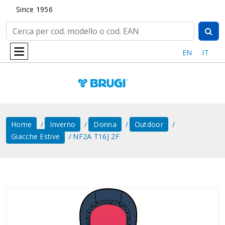
Since 1956
EN
IT
Home
Inverno
Donna
Outdoor
Giacche Estive
NF2A T16J 2F