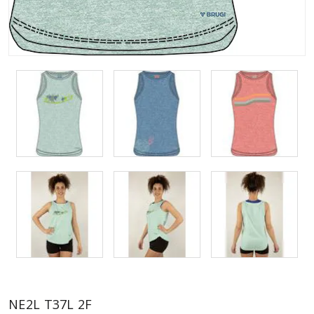
NE2L T37L 2F