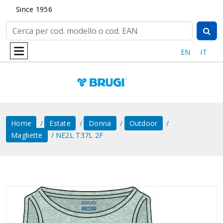
Since 1956
EN
IT
Home
Estate
Donna
Outdoor
Magliette
NE2L T37L 2F