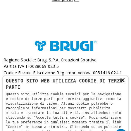
Ragione Sociale: Brugi S.p.A. Creazioni Sportive
Partita IVA IT0088069 023 5
Codice Fiscale E Iscrizione Reg. Impr. Verona 0051416 024 1
×
REA 166179 Verona -Cap. Soc. € 10.000.000 I.v. - Posiz.
QUESTO SITO WEB UTILIZZA COOKIE DI TERZE
Meccanogr. VR 002505
PARTI
Questo sito utilizza cookie tecnici per la navigazione
Via L. Pasteur, 6 - 37135 - Verona
e cookie di terze parti per servizi aggiuntivi come la
visualizzazione di video. Alcuni cookie potrebbero
+39 045 829 9111
raccogliere informazioni per mostrarti pubblicità
mirata e tracciare la tua attività, installandosi solo
cliccando su "Accetta tutti i cookie". Puoi modificare
le tue preferenze in qualsiasi momento tramite il link
"Cookie" in basso a sinistra. Cliccando su un pulsante