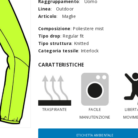
Raggruppamento
:
Uomo
Linea
:
Outdoor
Articolo
:
Maglie
Composizione
: Poliestere mist
Tipo drop
: Regular fit
Tipo struttura
: Knitted
Categoria tessile
: Interlock
CARATTERISTICHE
TRASPIRANTE
FACILE
LIBERTA
MANUTENZIONE
MOVIM
ETICHETTA AMBIENTALE