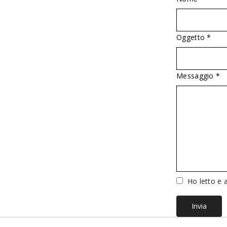
Oggetto *
Messaggio *
Vuoto
Ho letto e a
Invia