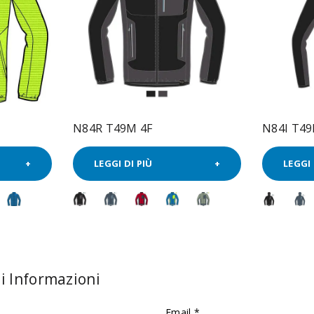
N84R T49M 4F
N84I T49
LEGGI DI PIÙ
LEGGI 
i Informazioni
Email *