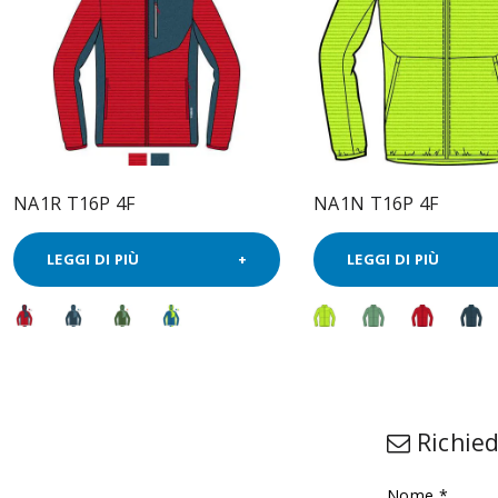
NA1R T16P 4F
NA1N T16P 4F
LEGGI DI PIÙ
LEGGI DI PIÙ
Richied
Nome *