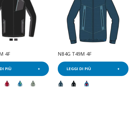
M 4F
N84G T49M 4F
DI PIÙ
LEGGI DI PIÙ