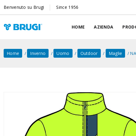
Benvenuto su Brugi
Since 1956
HOME
AZIENDA
PROD
Home
Inverno
Uomo
Outdoor
Maglie
NA