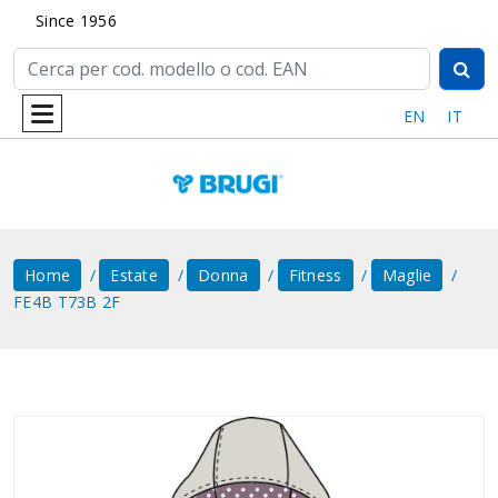
Since 1956
EN
IT
Home
Estate
Donna
Fitness
Maglie
FE4B T73B 2F