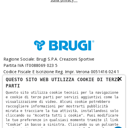
Ragione Sociale: Brugi S.p.A. Creazioni Sportive
Partita IVA IT0088069 023 5
Codice Fiscale E Iscrizione Reg. Impr. Verona 0051416 024 1
×
REA 166179 Verona -Cap. Soc. € 10.000.000 I.v. - Posiz.
QUESTO SITO WEB UTILIZZA COOKIE DI TERZE
Meccanogr. VR 002505
PARTI
Questo sito utilizza cookie tecnici per la navigazione
Via L. Pasteur, 6 - 37135 - Verona
e cookie di terze parti per servizi aggiuntivi come la
visualizzazione di video. Alcuni cookie potrebbero
+39 045 829 9111
raccogliere informazioni per mostrarti pubblicità
mirata e tracciare la tua attività, installandosi solo
cliccando su "Accetta tutti i cookie". Puoi modificare
le tue preferenze in qualsiasi momento tramite il link
"Cookie" in basso a sinistra. Cliccando su un pulsante