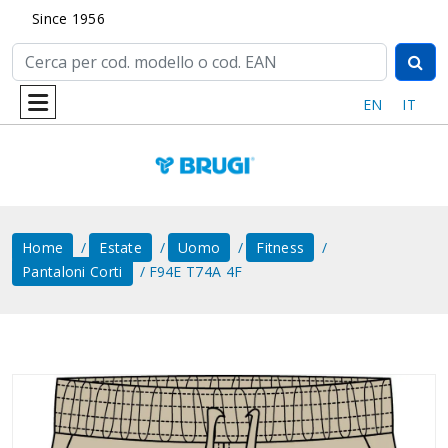
Since 1956
EN
IT
Home
Estate
Uomo
Fitness
Pantaloni Corti
F94E T74A 4F