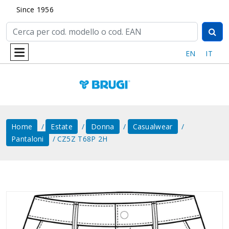
Since 1956
EN
IT
Home
Estate
Donna
Casualwear
Pantaloni
CZ5Z T68P 2H