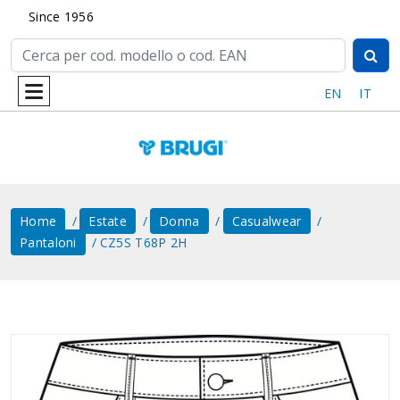
Since 1956
EN
IT
Home
Estate
Donna
Casualwear
Pantaloni
CZ5S T68P 2H