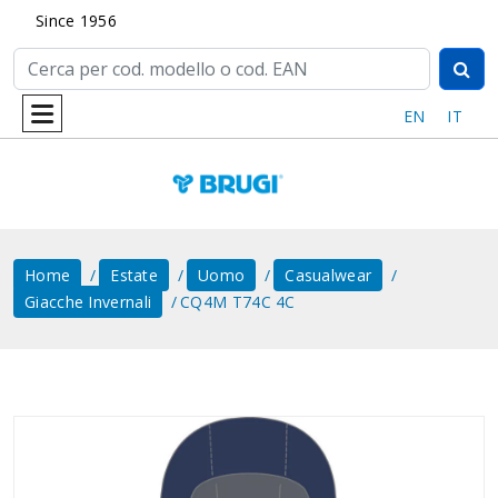
Since 1956
EN
IT
Home
Estate
Uomo
Casualwear
Giacche Invernali
CQ4M T74C 4C