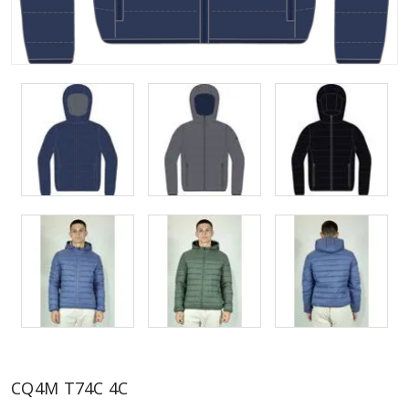
CQ4M T74C 4C