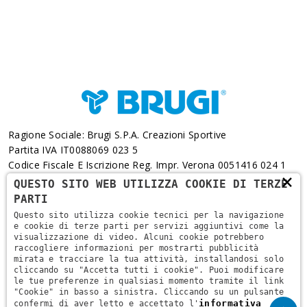
Ragione Sociale: Brugi S.p.A. Creazioni Sportive
Partita IVA IT0088069 023 5
Codice Fiscale E Iscrizione Reg. Impr. Verona 0051416 024 1
×
REA 166179 Verona -Cap. Soc. € 10.000.000 I.v. - Posiz.
QUESTO SITO WEB UTILIZZA COOKIE DI TERZE
Meccanogr. VR 002505
PARTI
Questo sito utilizza cookie tecnici per la navigazione
Via L. Pasteur, 6 - 37135 - Verona
e cookie di terze parti per servizi aggiuntivi come la
visualizzazione di video. Alcuni cookie potrebbero
+39 045 829 9111
raccogliere informazioni per mostrarti pubblicità
mirata e tracciare la tua attività, installandosi solo
cliccando su "Accetta tutti i cookie". Puoi modificare
le tue preferenze in qualsiasi momento tramite il link
"Cookie" in basso a sinistra. Cliccando su un pulsante
informativa
confermi di aver letto e accettato l'