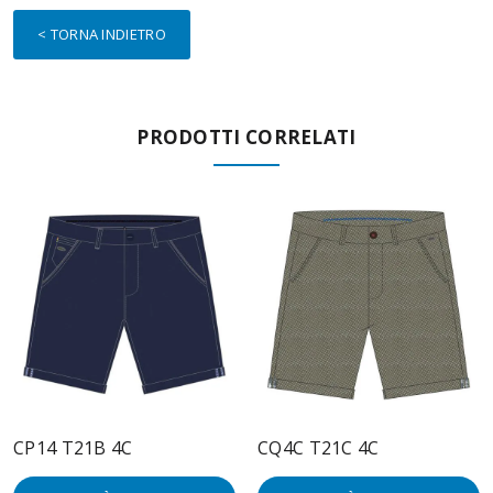
< TORNA INDIETRO
PRODOTTI CORRELATI
CP14 T21B 4C
CQ4C T21C 4C