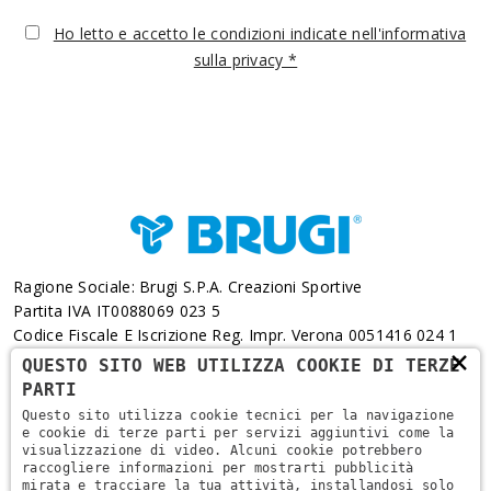
Ho letto e accetto le condizioni indicate nell'informativa
sulla privacy *
Ragione Sociale: Brugi S.p.A. Creazioni Sportive
Partita IVA IT0088069 023 5
Codice Fiscale E Iscrizione Reg. Impr. Verona 0051416 024 1
×
REA 166179 Verona -Cap. Soc. € 10.000.000 I.v. - Posiz.
QUESTO SITO WEB UTILIZZA COOKIE DI TERZE
Meccanogr. VR 002505
PARTI
Questo sito utilizza cookie tecnici per la navigazione
Via L. Pasteur, 6 - 37135 - Verona
e cookie di terze parti per servizi aggiuntivi come la
visualizzazione di video. Alcuni cookie potrebbero
+39 045 829 9111
raccogliere informazioni per mostrarti pubblicità
mirata e tracciare la tua attività, installandosi solo