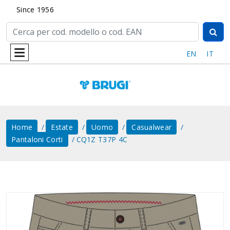
Since 1956
EN
IT
Home
Estate
Uomo
Casualwear
Pantaloni Corti
CQ1Z T37P 4C