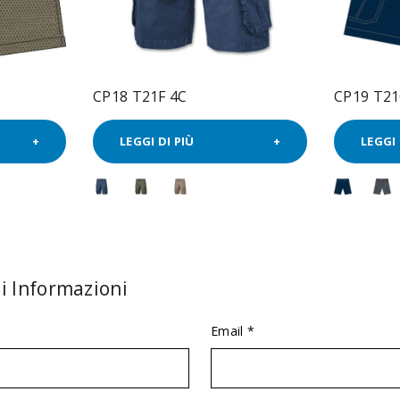
CP18 T21F 4C
CP19 T21
LEGGI DI PIÙ
LEGGI 
i Informazioni
Email *