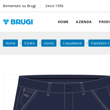
Benvenuto su Brugi
Since 1956
HOME
AZIENDA
PROD
Home
Estate
Uomo
Casualwear
Pantaloni C