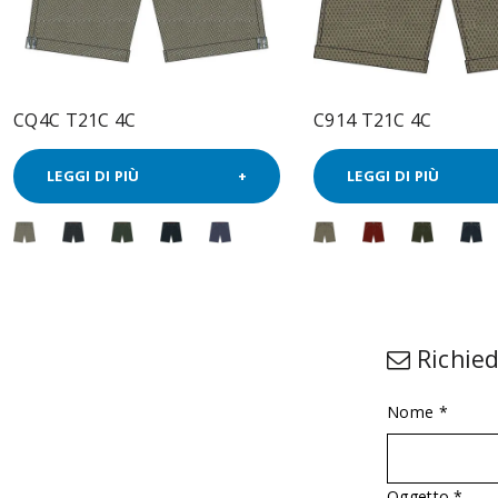
CQ4C T21C 4C
C914 T21C 4C
LEGGI DI PIÙ
LEGGI DI PIÙ
Richied
Nome *
Oggetto *