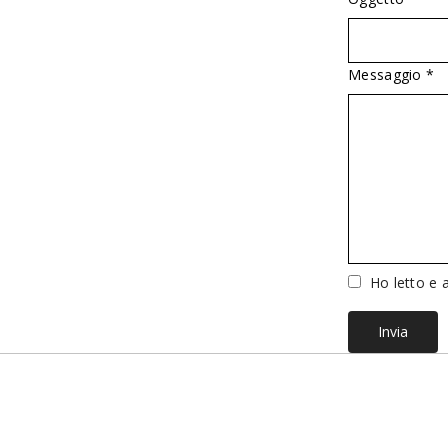
Messaggio *
Vuoto
Ho letto e a
Invia