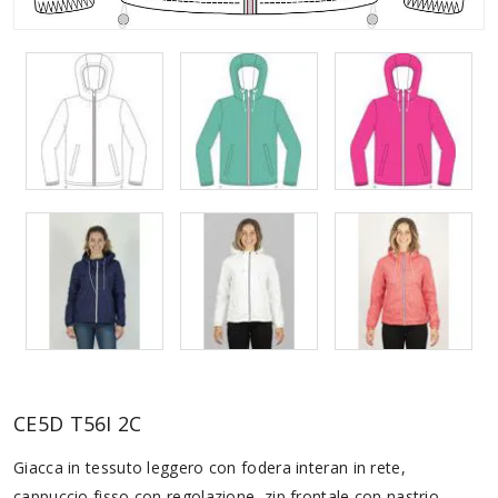
CE5D T56I 2C
Giacca in tessuto leggero con fodera interan in rete,
cappuccio fisso con regolazione, zip frontale con nastrio