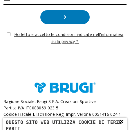
Ho letto e accetto le condizioni indicate nell'informativa
sulla privacy *
Ragione Sociale: Brugi S.p.A. Creazioni Sportive
Partita IVA IT0088069 023 5
Codice Fiscale E Iscrizione Reg. Impr. Verona 0051416 024 1
×
REA 166179 Verona -Cap. Soc. € 10.000.000 I.v. - Posiz.
QUESTO SITO WEB UTILIZZA COOKIE DI TERZE
Meccanogr. VR 002505
PARTI