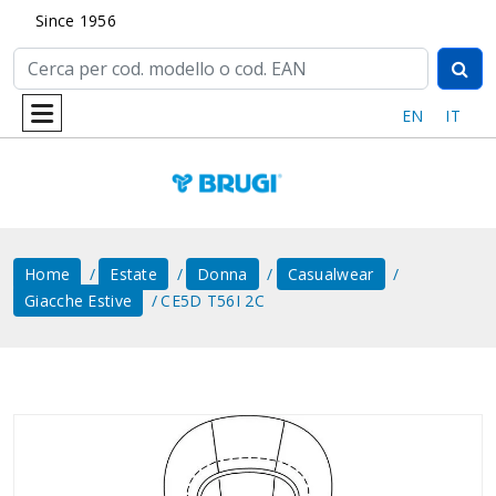
Since 1956
EN
IT
Home
Estate
Donna
Casualwear
Giacche Estive
CE5D T56I 2C