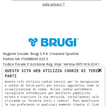
sulla privacy *
Ragione Sociale: Brugi S.p.A. Creazioni Sportive
Partita IVA IT0088069 023 5
Codice Fiscale E Iscrizione Reg. Impr. Verona 0051416 024 1
×
REA 166179 Verona -Cap. Soc. € 10.000.000 I.v. - Posiz.
QUESTO SITO WEB UTILIZZA COOKIE DI TERZE
Meccanogr. VR 002505
PARTI
Questo sito utilizza cookie tecnici per la navigazione
Via L. Pasteur, 6 - 37135 - Verona
e cookie di terze parti per servizi aggiuntivi come la
visualizzazione di video. Alcuni cookie potrebbero
+39 045 829 9111
raccogliere informazioni per mostrarti pubblicità
mirata e tracciare la tua attività, installandosi solo
cliccando su "Accetta tutti i cookie". Puoi modificare
le tue preferenze in qualsiasi momento tramite il link