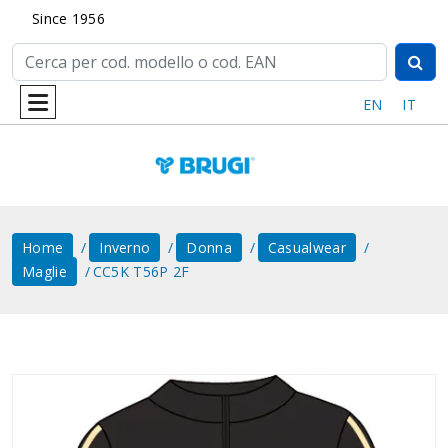
Since 1956
EN
IT
Home
Inverno
Donna
Casualwear
Maglie
CC5K T56P 2F