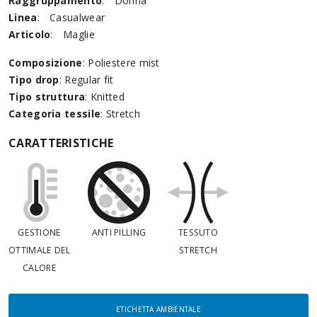
Raggruppamento
:
Donna
Linea
:
Casualwear
Articolo
:
Maglie
Composizione
: Poliestere mist
Tipo drop
: Regular fit
Tipo struttura
: Knitted
Categoria tessile
: Stretch
CARATTERISTICHE
GESTIONE
ANTI PILLING
TESSUTO
OTTIMALE DEL
STRETCH
CALORE
ETICHETTA AMBIENTALE