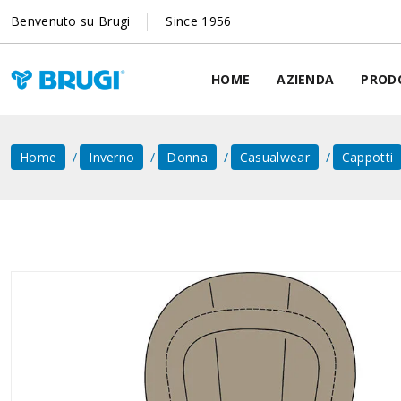
Benvenuto su Brugi
Since 1956
HOME
AZIENDA
PROD
Home
Inverno
Donna
Casualwear
Cappotti