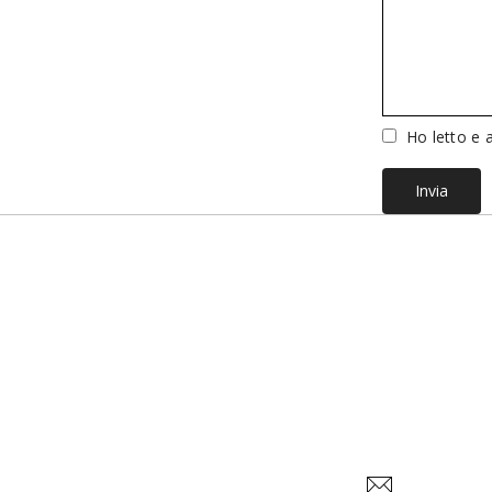
Vuoto
Ho letto e a
Invia