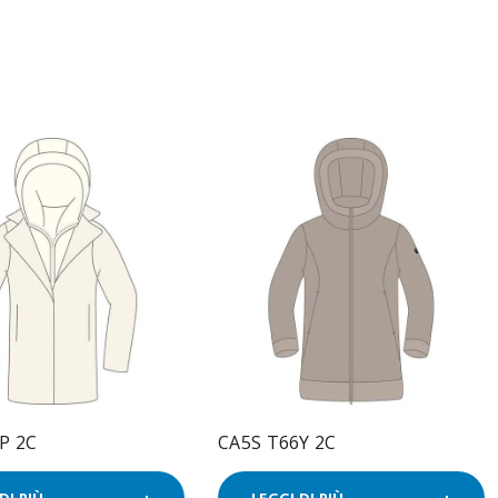
P 2C
CA5S T66Y 2C
DI PIÙ
LEGGI DI PIÙ