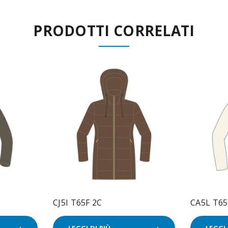
PRODOTTI CORRELATI
CJ5I T65F 2C
CA5L T65
LEGGI DI PIÙ
LEGGI 