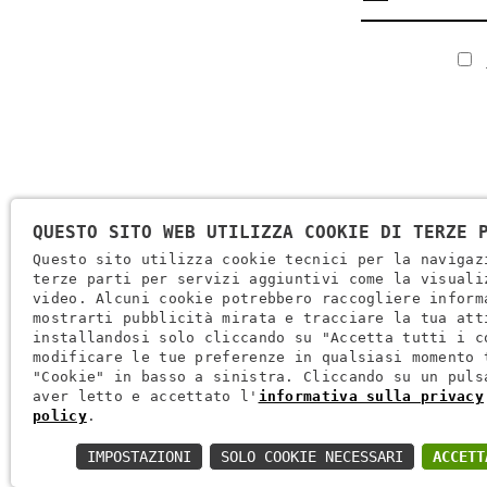
QUESTO SITO WEB UTILIZZA COOKIE DI TERZE 
Questo sito utilizza cookie tecnici per la navigaz
terze parti per servizi aggiuntivi come la visuali
video. Alcuni cookie potrebbero raccogliere inform
Ragione Sociale: Brugi S.p.A. Creazioni Sportive
mostrarti pubblicità mirata e tracciare la tua att
Partita IVA IT0088069 023 5
installandosi solo cliccando su "Accetta tutti i c
modificare le tue preferenze in qualsiasi momento 
Codice Fiscale E Iscrizione Reg. Impr. Verona 0051416 024 1
"Cookie" in basso a sinistra. Cliccando su un puls
REA 166179 Verona -Cap. Soc. € 10.000.000 I.v. - Posiz. Meccan
aver letto e accettato l'
informativa sulla privacy
policy
.
Via L. Pasteur, 6 - 37135 - Verona
IMPOSTAZIONI
SOLO COOKIE NECESSARI
ACCETT
+39 045 829 9111