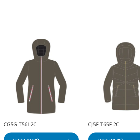
CG5G T56I 2C
CJ5F T65F 2C
LEGGI DI PIÙ
LEGGI DI PIÙ