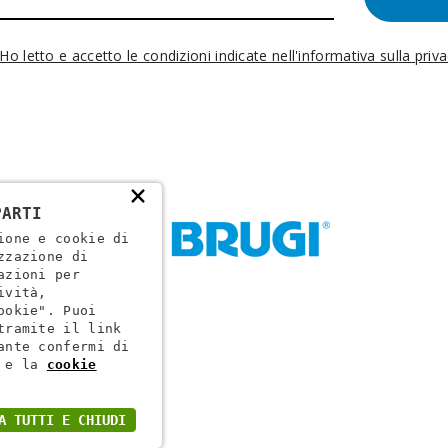
Ho letto e accetto le condizioni indicate nell'informativa sulla priv
×
PARTI
ione e cookie di
zzazione di
azioni per
ività,
ookie". Puoi
tramite il link
ante confermi di
ogr. VR 002505
e la
cookie
A TUTTI E CHIUDI