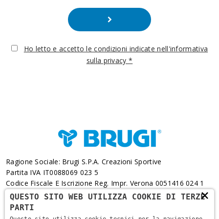
Ho letto e accetto le condizioni indicate nell'informativa
sulla privacy *
Ragione Sociale: Brugi S.p.A. Creazioni Sportive
Partita IVA IT0088069 023 5
Codice Fiscale E Iscrizione Reg. Impr. Verona 0051416 024 1
×
REA 166179 Verona -Cap. Soc. € 10.000.000 I.v. - Posiz.
QUESTO SITO WEB UTILIZZA COOKIE DI TERZE
Meccanogr. VR 002505
PARTI