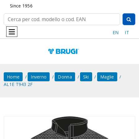
Since 1956
EN
IT
Home
Inverno
Donna
Ski
Maglie
AL1E T943 2F