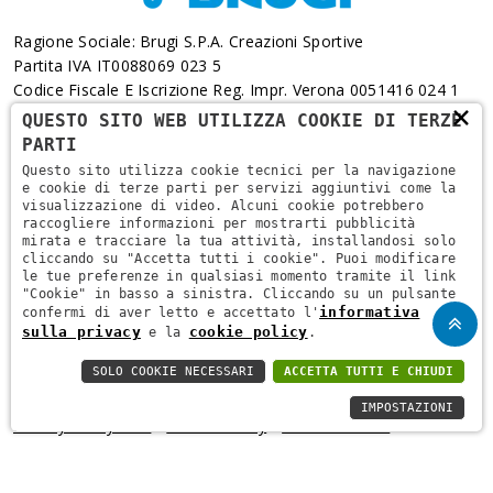
Ragione Sociale: Brugi S.p.A. Creazioni Sportive
Partita IVA IT0088069 023 5
Codice Fiscale E Iscrizione Reg. Impr. Verona 0051416 024 1
×
REA 166179 Verona -Cap. Soc. € 10.000.000 I.v. - Posiz.
QUESTO SITO WEB UTILIZZA COOKIE DI TERZE
Meccanogr. VR 002505
PARTI
Questo sito utilizza cookie tecnici per la navigazione
Via L. Pasteur, 6 - 37135 - Verona
e cookie di terze parti per servizi aggiuntivi come la
visualizzazione di video. Alcuni cookie potrebbero
+39 045 829 9111
raccogliere informazioni per mostrarti pubblicità
mirata e tracciare la tua attività, installandosi solo
cliccando su "Accetta tutti i cookie". Puoi modificare
le tue preferenze in qualsiasi momento tramite il link
"Cookie" in basso a sinistra. Cliccando su un pulsante
informativa
confermi di aver letto e accettato l'
sulla privacy
cookie policy
e la
.
SOLO COOKIE NECESSARI
ACCETTA TUTTI E CHIUDI
Copyright © 2021
Brugi
. All Rights Reserved.
Privacy Policy
-
IMPOSTAZIONI
Privacy Policy B2B
-
Cookie Policy
-
Area Riservata
-
Informativa Privacy Fidelity
-
Regolamento Fidelity Card