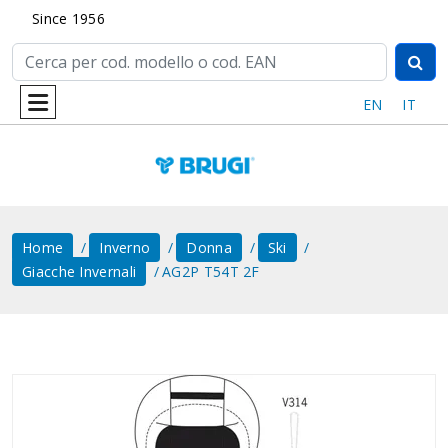
Since 1956
EN
IT
Home
Inverno
Donna
Ski
Giacche Invernali
AG2P T54T 2F