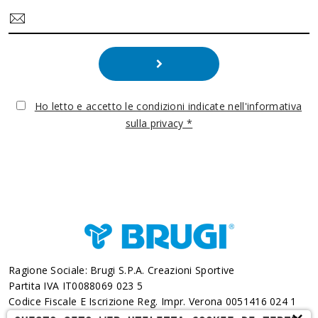
Ho letto e accetto le condizioni indicate nell'informativa
sulla privacy *
Ragione Sociale: Brugi S.p.A. Creazioni Sportive
Partita IVA IT0088069 023 5
Codice Fiscale E Iscrizione Reg. Impr. Verona 0051416 024 1
REA 166179 Verona -Cap. Soc. € 10.000.000 I.v. - Posiz.