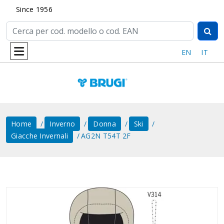
Since 1956
EN
IT
Home
Inverno
Donna
Ski
Giacche Invernali
AG2N T54T 2F