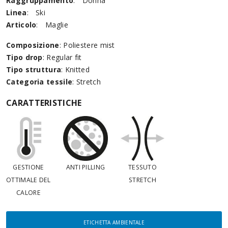
Raggruppamento
:
Donna
Linea
:
Ski
Articolo
:
Maglie
Composizione
: Poliestere mist
Tipo drop
: Regular fit
Tipo struttura
: Knitted
Categoria tessile
: Stretch
CARATTERISTICHE
GESTIONE
ANTI PILLING
TESSUTO
OTTIMALE DEL
STRETCH
CALORE
ETICHETTA AMBIENTALE