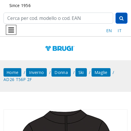
Since 1956
EN
IT
Home
Inverno
Donna
Ski
Maglie
AD26 T56P 2F