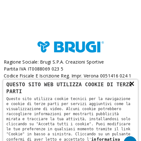
Ragione Sociale: Brugi S.p.A. Creazioni Sportive
Partita IVA IT0088069 023 5
Codice Fiscale E Iscrizione Reg. Impr. Verona 0051416 024 1
×
REA 166179 Verona -Cap. Soc. € 10.000.000 I.v. - Posiz.
QUESTO SITO WEB UTILIZZA COOKIE DI TERZE
Meccanogr. VR 002505
PARTI
Questo sito utilizza cookie tecnici per la navigazione
Via L. Pasteur, 6 - 37135 - Verona
e cookie di terze parti per servizi aggiuntivi come la
visualizzazione di video. Alcuni cookie potrebbero
+39 045 829 9111
raccogliere informazioni per mostrarti pubblicità
mirata e tracciare la tua attività, installandosi solo
cliccando su "Accetta tutti i cookie". Puoi modificare
le tue preferenze in qualsiasi momento tramite il link
"Cookie" in basso a sinistra. Cliccando su un pulsante
informativa
confermi di aver letto e accettato l'