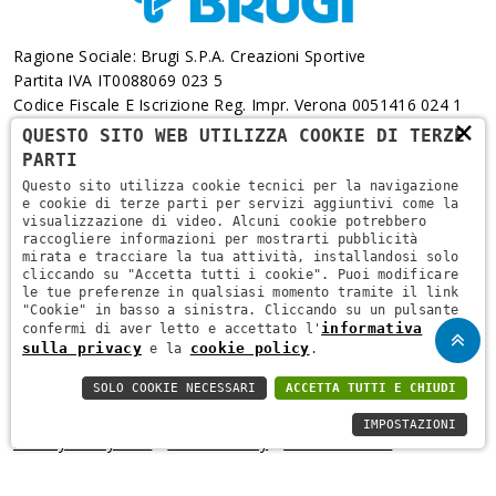
Ragione Sociale: Brugi S.p.A. Creazioni Sportive
Partita IVA IT0088069 023 5
Codice Fiscale E Iscrizione Reg. Impr. Verona 0051416 024 1
×
REA 166179 Verona -Cap. Soc. € 10.000.000 I.v. - Posiz.
QUESTO SITO WEB UTILIZZA COOKIE DI TERZE
Meccanogr. VR 002505
PARTI
Questo sito utilizza cookie tecnici per la navigazione
Via L. Pasteur, 6 - 37135 - Verona
e cookie di terze parti per servizi aggiuntivi come la
visualizzazione di video. Alcuni cookie potrebbero
+39 045 829 9111
raccogliere informazioni per mostrarti pubblicità
mirata e tracciare la tua attività, installandosi solo
cliccando su "Accetta tutti i cookie". Puoi modificare
le tue preferenze in qualsiasi momento tramite il link
"Cookie" in basso a sinistra. Cliccando su un pulsante
informativa
confermi di aver letto e accettato l'
sulla privacy
cookie policy
e la
.
SOLO COOKIE NECESSARI
ACCETTA TUTTI E CHIUDI
Copyright © 2021
Brugi
. All Rights Reserved.
Privacy Policy
-
IMPOSTAZIONI
Privacy Policy B2B
-
Cookie Policy
-
Area Riservata
-
Informativa Privacy Fidelity
-
Regolamento Fidelity Card