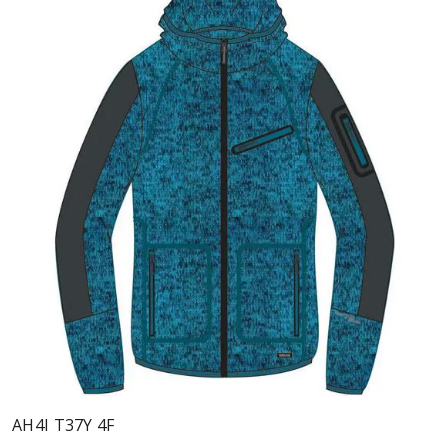
AH4I T37Y 4F