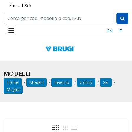
Since 1956
EN
IT
MODELLI
Home
Modelli
Inverno
Uomo
Ski
Maglie