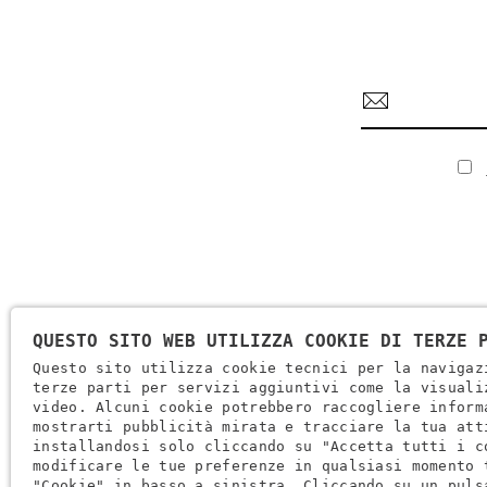
QUESTO SITO WEB UTILIZZA COOKIE DI TERZE 
Questo sito utilizza cookie tecnici per la navigaz
terze parti per servizi aggiuntivi come la visuali
video. Alcuni cookie potrebbero raccogliere inform
Ragione Sociale: Brugi S.p.A. Creazioni Sportive
mostrarti pubblicità mirata e tracciare la tua att
Partita IVA IT0088069 023 5
installandosi solo cliccando su "Accetta tutti i c
modificare le tue preferenze in qualsiasi momento 
Codice Fiscale E Iscrizione Reg. Impr. Verona 0051416 024 1
"Cookie" in basso a sinistra. Cliccando su un puls