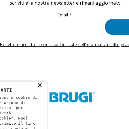
Iscriviti alla nostra newsletter e rimani aggiornato
Email *
Ho letto e accetto le condizioni indicate nell'informativa sulla priv
×
PARTI
ione e cookie di
zzazione di
azioni per
ività,
ookie". Puoi
tramite il link
ante confermi di