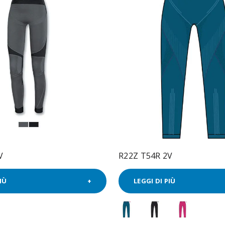
V
R22Z T54R 2V
IÙ
LEGGI DI PIÙ