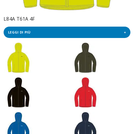
L84A T61A 4F
LEGGI DI PIÙ