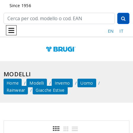
Since 1956
EN
IT
MODELLI
Home
Modelli
Inverno
Uomo
Rainwear
Giacche Estive