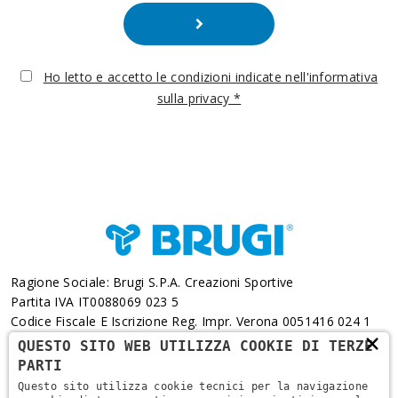
Ho letto e accetto le condizioni indicate nell'informativa
sulla privacy *
Ragione Sociale: Brugi S.p.A. Creazioni Sportive
Partita IVA IT0088069 023 5
Codice Fiscale E Iscrizione Reg. Impr. Verona 0051416 024 1
×
REA 166179 Verona -Cap. Soc. € 10.000.000 I.v. - Posiz.
QUESTO SITO WEB UTILIZZA COOKIE DI TERZE
Meccanogr. VR 002505
PARTI
Questo sito utilizza cookie tecnici per la navigazione
Via L. Pasteur, 6 - 37135 - Verona