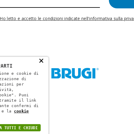
Ho letto e accetto le condizioni indicate nell'informativa sulla priv
×
PARTI
ione e cookie di
zzazione di
azioni per
ività,
ookie". Puoi
tramite il link
ante confermi di
ogr. VR 002505
e la
cookie
A TUTTI E CHIUDI