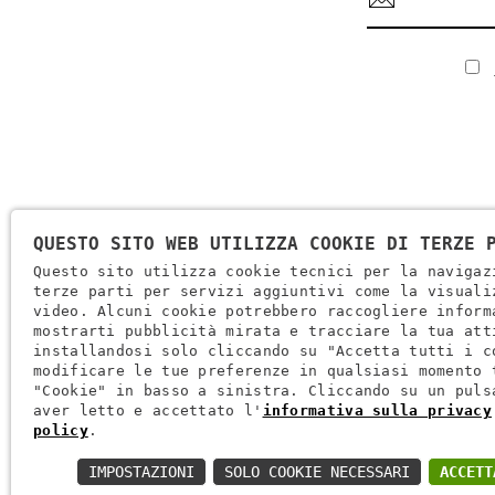
QUESTO SITO WEB UTILIZZA COOKIE DI TERZE 
Questo sito utilizza cookie tecnici per la navigaz
terze parti per servizi aggiuntivi come la visuali
video. Alcuni cookie potrebbero raccogliere inform
Ragione Sociale: Brugi S.p.A. Creazioni Sportive
mostrarti pubblicità mirata e tracciare la tua att
Partita IVA IT0088069 023 5
installandosi solo cliccando su "Accetta tutti i c
modificare le tue preferenze in qualsiasi momento 
Codice Fiscale E Iscrizione Reg. Impr. Verona 0051416 024 1
"Cookie" in basso a sinistra. Cliccando su un puls
REA 166179 Verona -Cap. Soc. € 10.000.000 I.v. - Posiz. Meccan
aver letto e accettato l'
informativa sulla privacy
policy
.
Via L. Pasteur, 6 - 37135 - Verona
IMPOSTAZIONI
SOLO COOKIE NECESSARI
ACCETT
+39 045 829 9111