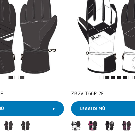
2F
ZB2V T66P 2F
IÙ
LEGGI DI PIÙ