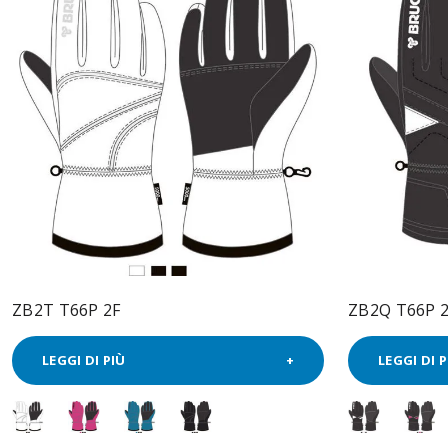
ZB2T T66P 2F
ZB2Q T66P 
LEGGI DI PIÙ
LEGGI DI P