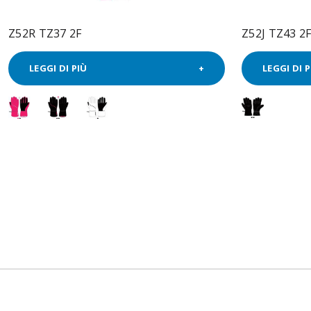
Z52R TZ37 2F
Z52J TZ43 2
LEGGI DI PIÙ
LEGGI DI P