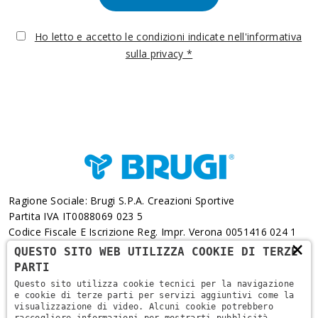
Ho letto e accetto le condizioni indicate nell'informativa
sulla privacy *
Ragione Sociale: Brugi S.p.A. Creazioni Sportive
Partita IVA IT0088069 023 5
Codice Fiscale E Iscrizione Reg. Impr. Verona 0051416 024 1
×
REA 166179 Verona -Cap. Soc. € 10.000.000 I.v. - Posiz.
QUESTO SITO WEB UTILIZZA COOKIE DI TERZE
Meccanogr. VR 002505
PARTI
Questo sito utilizza cookie tecnici per la navigazione
Via L. Pasteur, 6 - 37135 - Verona
e cookie di terze parti per servizi aggiuntivi come la
visualizzazione di video. Alcuni cookie potrebbero
+39 045 829 9111