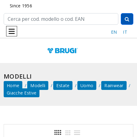
Since 1956
EN
IT
MODELLI
Home
Modelli
Estate
Uomo
Rainwear
Giacche Estive