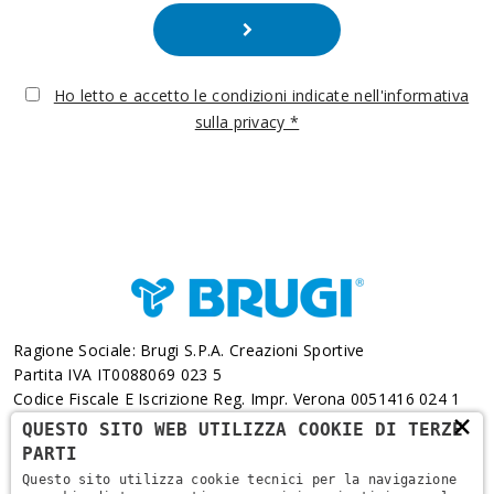
Ho letto e accetto le condizioni indicate nell'informativa
sulla privacy *
Ragione Sociale: Brugi S.p.A. Creazioni Sportive
Partita IVA IT0088069 023 5
Codice Fiscale E Iscrizione Reg. Impr. Verona 0051416 024 1
×
REA 166179 Verona -Cap. Soc. € 10.000.000 I.v. - Posiz.
QUESTO SITO WEB UTILIZZA COOKIE DI TERZE
Meccanogr. VR 002505
PARTI
Questo sito utilizza cookie tecnici per la navigazione
Via L. Pasteur, 6 - 37135 - Verona