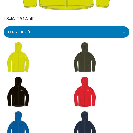
L84A T61A 4F
LEGGI DI PIÙ