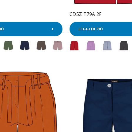
C
CD5Z T79A 2F
IÙ
LEGGI DI PIÙ