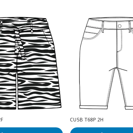
2F
CU5B T68P 2H