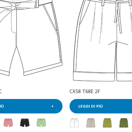
C
CX58 T68E 2F
IÙ
LEGGI DI PIÙ