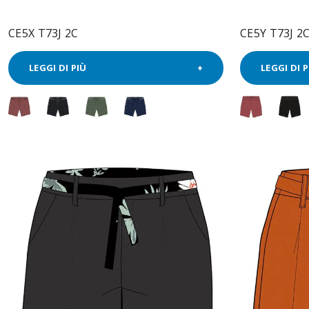
CE5X T73J 2C
CE5Y T73J 2
LEGGI DI PIÙ
LEGGI DI P