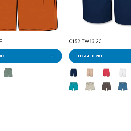
F
C152 TW13 2C
IÙ
LEGGI DI PIÙ