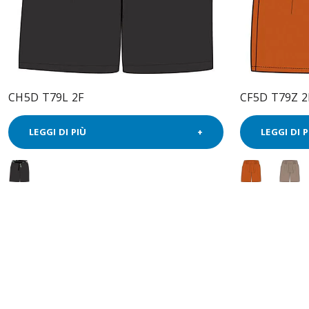
CH5D T79L 2F
CF5D T79Z 2
LEGGI DI PIÙ
LEGGI DI P