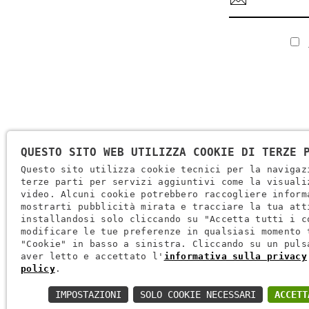
QUESTO SITO WEB UTILIZZA COOKIE DI TERZE 
Questo sito utilizza cookie tecnici per la navigaz
terze parti per servizi aggiuntivi come la visuali
video. Alcuni cookie potrebbero raccogliere inform
Ragione Sociale: Brugi S.p.A. Creazioni Sportive
mostrarti pubblicità mirata e tracciare la tua att
Partita IVA IT0088069 023 5
installandosi solo cliccando su "Accetta tutti i c
modificare le tue preferenze in qualsiasi momento 
Codice Fiscale E Iscrizione Reg. Impr. Verona 0051416 024 1
"Cookie" in basso a sinistra. Cliccando su un puls
REA 166179 Verona -Cap. Soc. € 10.000.000 I.v. - Posiz. Meccan
aver letto e accettato l'
informativa sulla privacy
policy
.
Via L. Pasteur, 6 - 37135 - Verona
IMPOSTAZIONI
SOLO COOKIE NECESSARI
ACCETT
+39 045 829 9111