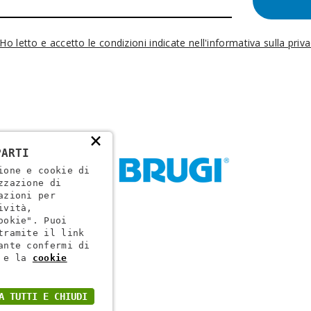
Ho letto e accetto le condizioni indicate nell'informativa sulla priv
×
PARTI
ione e cookie di
zzazione di
azioni per
ività,
ookie". Puoi
tramite il link
ante confermi di
ogr. VR 002505
e la
cookie
A TUTTI E CHIUDI