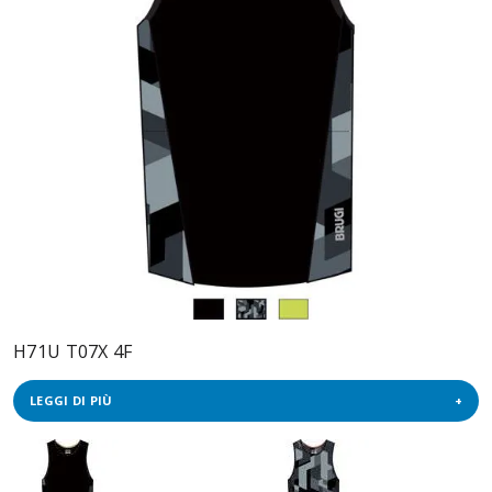
H71U T07X 4F
LEGGI DI PIÙ