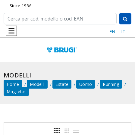
Since 1956
EN
IT
MODELLI
Home
Modelli
Estate
Uomo
Running
Magliette