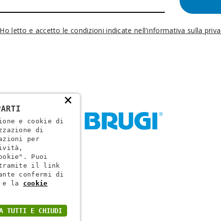
Ho letto e accetto le condizioni indicate nell'informativa sulla priv
×
PARTI
ione e cookie di
zzazione di
azioni per
ività,
ookie". Puoi
tramite il link
ante confermi di
ogr. VR 002505
e la
cookie
A TUTTI E CHIUDI