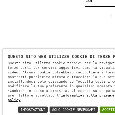
QUESTO SITO WEB UTILIZZA COOKIE DI TERZE 
Questo sito utilizza cookie tecnici per la navigaz
terze parti per servizi aggiuntivi come la visuali
video. Alcuni cookie potrebbero raccogliere inform
Ragione Sociale: Brugi S.p.A. Creazioni Sportive
mostrarti pubblicità mirata e tracciare la tua att
Partita IVA IT0088069 023 5
installandosi solo cliccando su "Accetta tutti i c
modificare le tue preferenze in qualsiasi momento 
Codice Fiscale E Iscrizione Reg. Impr. Verona 0051416 024 1
"Cookie" in basso a sinistra. Cliccando su un puls
REA 166179 Verona -Cap. Soc. € 10.000.000 I.v. - Posiz. Meccan
aver letto e accettato l'
informativa sulla privacy
policy
.
Via L. Pasteur, 6 - 37135 - Verona
IMPOSTAZIONI
SOLO COOKIE NECESSARI
ACCETT
+39 045 829 9111