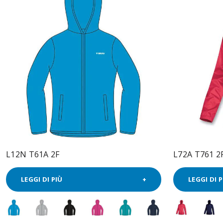
L12N T61A 2F
L72A T761 2
LEGGI DI PIÙ
LEGGI DI P