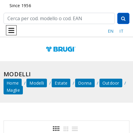
Since 1956
EN
IT
MODELLI
Home
Modelli
Estate
Donna
Outdoor
Maglie