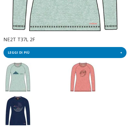
NE2T T37L 2F
LEGGI DI PIÙ