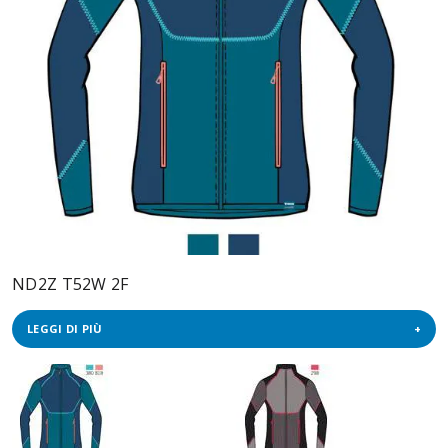
ND2Z T52W 2F
LEGGI DI PIÙ