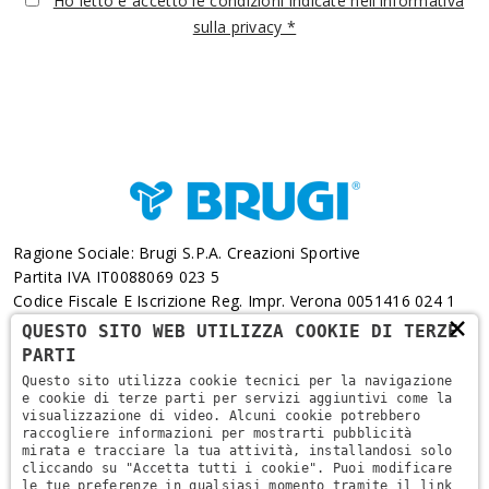
Ho letto e accetto le condizioni indicate nell'informativa
sulla privacy *
Ragione Sociale: Brugi S.p.A. Creazioni Sportive
Partita IVA IT0088069 023 5
Codice Fiscale E Iscrizione Reg. Impr. Verona 0051416 024 1
×
REA 166179 Verona -Cap. Soc. € 10.000.000 I.v. - Posiz.
QUESTO SITO WEB UTILIZZA COOKIE DI TERZE
Meccanogr. VR 002505
PARTI
Questo sito utilizza cookie tecnici per la navigazione
Via L. Pasteur, 6 - 37135 - Verona
e cookie di terze parti per servizi aggiuntivi come la
visualizzazione di video. Alcuni cookie potrebbero
+39 045 829 9111
raccogliere informazioni per mostrarti pubblicità
mirata e tracciare la tua attività, installandosi solo
cliccando su "Accetta tutti i cookie". Puoi modificare
le tue preferenze in qualsiasi momento tramite il link