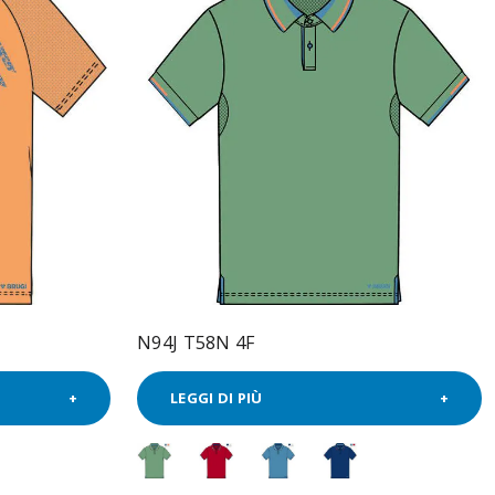
N94J T58N 4F
LEGGI DI PIÙ