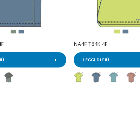
4F
NA4F T64K 4F
IÙ
LEGGI DI PIÙ