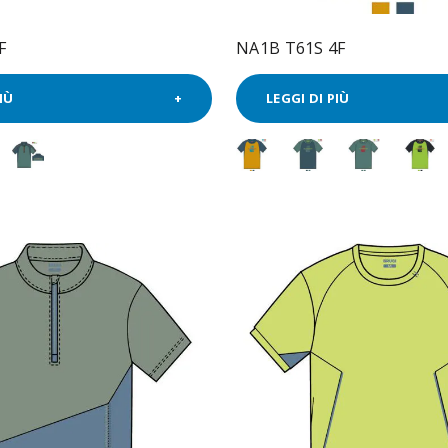
F
NA1B T61S 4F
IÙ
LEGGI DI PIÙ