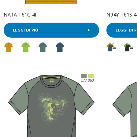
NA1A T61G 4F
N94Y T61S 4
LEGGI DI PIÙ
LEGGI DI P