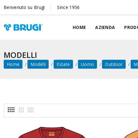
Benvenuto su Brugi
Since 1956
HOME
AZIENDA
PROD
MODELLI
Home
Modelli
Estate
Uomo
Outdoor
M