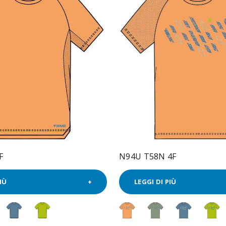
F
N94U T58N 4F
IÙ
LEGGI DI PIÙ