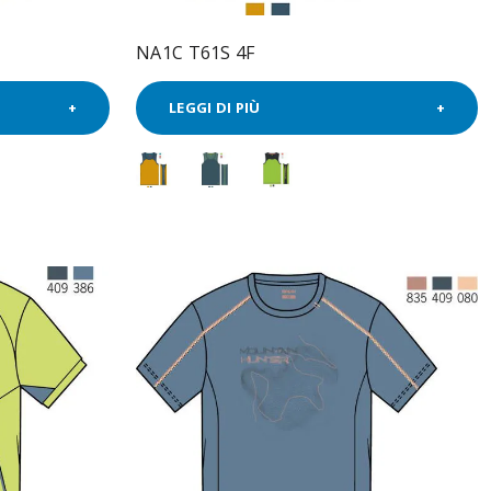
NA1C T61S 4F
LEGGI DI PIÙ